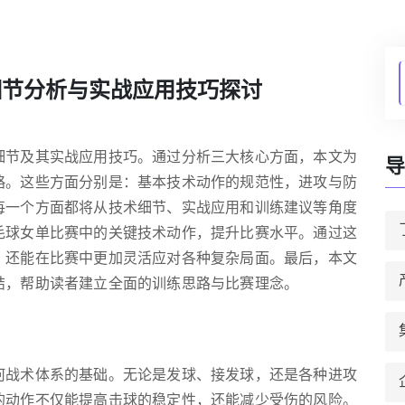
细节分析与实战应用技巧探讨
细节及其实战应用技巧。通过分析三大核心方面，本文为
导
略。这些方面分别是：基本技术动作的规范性，进攻与防
每一个方面都将从技术细节、实战应用和训练建议等角度
毛球女单比赛中的关键技术动作，提升比赛水平。通过这
，还能在比赛中更加灵活应对各种复杂局面。最后，本文
结，帮助读者建立全面的训练思路与比赛理念。
何战术体系的基础。无论是发球、接发球，还是各种进攻
的动作不仅能提高击球的稳定性，还能减少受伤的风险。