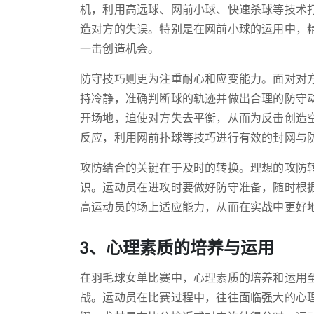
机，利用高远球、网前小球、快速杀球等技术
造对方的失误。特别是在网前小球的运用中，
一击创造机会。
防守技巧则更为注重耐心和应变能力。面对对
持冷静，准确判断球的轨迹并做出合理的防守
开场地，迫使对方失去平衡，从而为反击创造
反应，利用网前扑球等技巧进行有效的封网与
攻防结合的关键在于及时的转换。理想的攻防
识。运动员在进攻时要做好防守准备，随时根
高运动员的场上适应能力，从而在实战中更好
3、心理素质的培养与运用
在羽毛球女单比赛中，心理素质的培养和运用
战。运动员在比赛过程中，往往面临强大的心