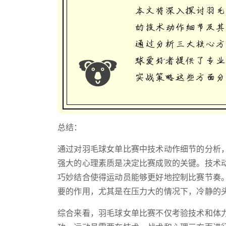
总结：
通过对羽毛球女单比赛中技术动作细节的分析
强大的心理素质是决定比赛成败的关键。技术
巧妙结合使得运动员能够更好地控制比赛节奏
要的作用，尤其是在压力大的情况下，冷静的
综合来看，羽毛球女单比赛不仅考验技术和体