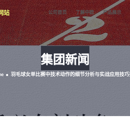
公司首页
了解中欧
产品展示
集团新闻
me
羽毛球女单比赛中技术动作的细节分析与实战应用技巧