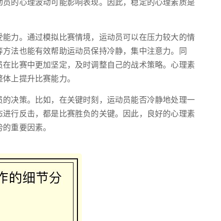
动员的心理波动可能影响表现。因此，稳定的心理素质是
受能力。通过模拟比赛情境，运动员可以在压力较大的情
等方法也能有效帮助运动员保持冷静，集中注意力。同
员在比赛中更加坚定，及时调整自己的战术策略。心理素
整体上提升比赛能力。
员的决策。比如，在关键时刻，运动员能否冷静地处理一
态进行反击，都是比赛胜负的关键。因此，良好的心理素
势的重要因素。