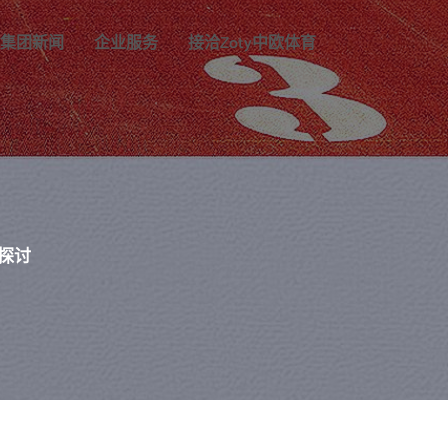
集团新闻
企业服务
接洽zoty中欧体育
探讨