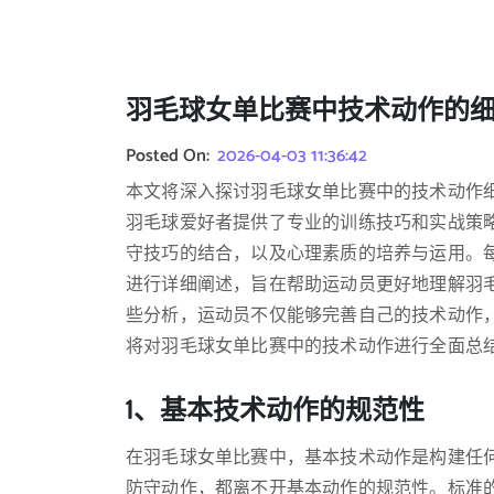
羽毛球女单比赛中技术动作的
Posted On:
2026-04-03 11:36:42
本文将深入探讨羽毛球女单比赛中的技术动作
羽毛球爱好者提供了专业的训练技巧和实战策
守技巧的结合，以及心理素质的培养与运用。
进行详细阐述，旨在帮助运动员更好地理解羽
些分析，运动员不仅能够完善自己的技术动作
将对羽毛球女单比赛中的技术动作进行全面总
1、基本技术动作的规范性
在羽毛球女单比赛中，基本技术动作是构建任
防守动作，都离不开基本动作的规范性。标准