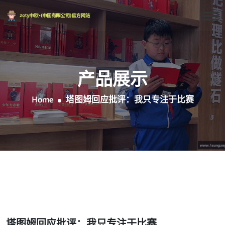
产品展示
Home
塔图姆回应批评：我只专注于比赛
塔图姆回应批评：我只专注于比赛