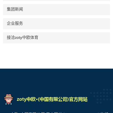
集团新闻
企业服务
接洽zoty中欧体育