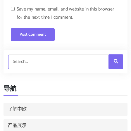
Save my name, email, and website in this browser
for the next time I comment.
导航
了解中欧
产品展示