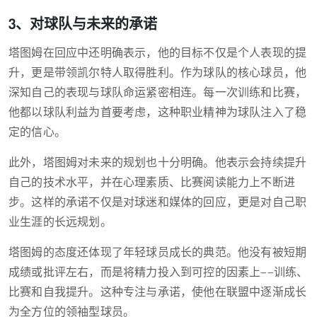
3、对球队与未来的承诺
塔图姆在回应中还明确表示，他的目标不仅是个人表现的提
升，更是带领凯尔特人取得胜利。作为球队的核心球员，他
深知自己的表现与球队命运紧密相连。每一次训练和比赛，
他都以球队利益为首要考虑，这种职业精神为球队注入了稳
定的信心。
此外，塔图姆对未来的规划也十分明确。他表示会持续提升
自己的技术水平，并在心理素质、比赛阅读能力上不断进
步。这样的承诺不仅是对球迷和媒体的回应，更是对自己职
业生涯的长远规划。
塔图姆的态度还体现了年轻球员成长的典范。他没有被短期
成绩或批评左右，而是将精力投入到可控的因素上——训练、
比赛和自我提升。这种专注与承诺，使他在联盟中逐渐成长
为全方位的领袖型球员。