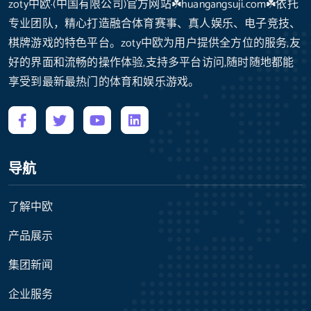
zoty中欧·(中国有限公司)官方网站☘️huangangsuji.com☘️依托
专业团队，精心打造融合体育赛事、真人娱乐、电子竞技、
棋牌游戏的特色平台。zoty中欧为用户提供全方位的服务,友
好的界面和流畅的操作体验,支持多平台访问,随时随地都能
享受到最新最热门的体育和娱乐游戏。
导航
了解中欧
产品展示
集团新闻
企业服务