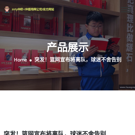
产品展示
Home
突发！篮网宣布将离队，球迷不舍告别
突发！篮网宣布将离队，球迷不舍告别