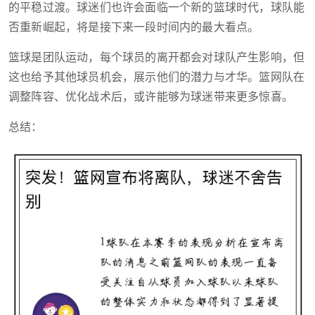
的平稳过渡。球迷们也许会面临一个新的篮球时代，球队能
否重新崛起，将是接下来一段时间内的最大看点。
篮球是团队运动，每个球员的离开都会对球队产生影响，但
这也给予其他球员机会，展示他们的潜力与才华。篮网队在
调整阵容、优化战术后，或许能够为球迷带来更多惊喜。
总结：