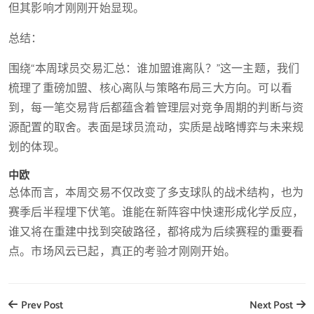
但其影响才刚刚开始显现。
总结：
围绕“本周球员交易汇总：谁加盟谁离队？”这一主题，我们
梳理了重磅加盟、核心离队与策略布局三大方向。可以看
到，每一笔交易背后都蕴含着管理层对竞争周期的判断与资
源配置的取舍。表面是球员流动，实质是战略博弈与未来规
划的体现。
中欧
总体而言，本周交易不仅改变了多支球队的战术结构，也为
赛季后半程埋下伏笔。谁能在新阵容中快速形成化学反应，
谁又将在重建中找到突破路径，都将成为后续赛程的重要看
点。市场风云已起，真正的考验才刚刚开始。
Prev Post
Next Post