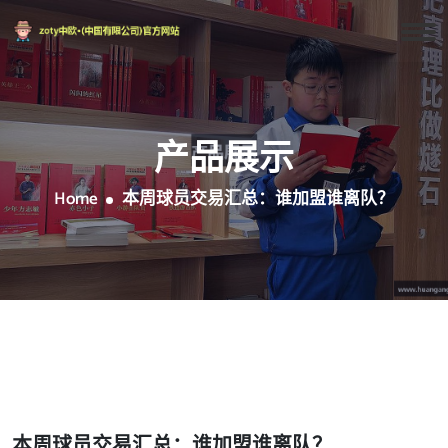
产品展示
Home
本周球员交易汇总：谁加盟谁离队？
本周球员交易汇总：谁加盟谁离队？