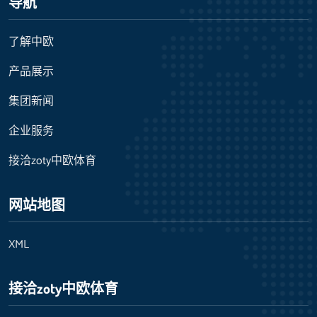
导航
了解中欧
产品展示
集团新闻
企业服务
接洽zoty中欧体育
网站地图
XML
接洽zoty中欧体育