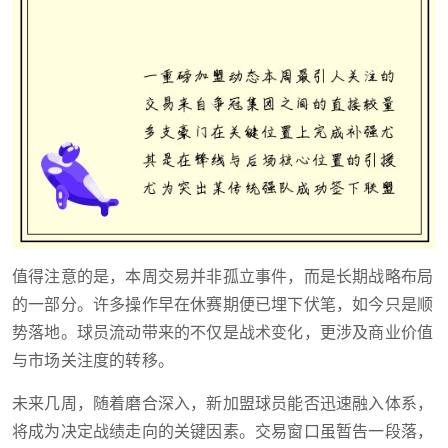
值得注意的是，本周交易并非孤立事件，而是长期战略布局
的一部分。许多操作早在休赛期便已埋下伏笔，如今只是顺
势落地。球员流动带来的不仅是战术变化，更涉及商业价值
与市场关注度的转移。
未来几周，随着磨合深入，新加盟球员能否迅速融入体系，
将成为决定战绩走向的关键因素。交易窗口虽暂告一段落，