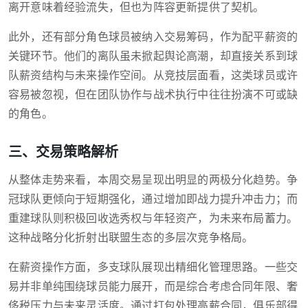
离开意味着经验流失，但也为阵容更新提供了契机。
此外，还有部分角色球员被纳入交易筹码，作为配平薪资的
关键环节。他们的离队虽未掀起舆论高潮，却直接关系到球
队薪资结构与未来操作空间。从竞技层面看，这类球员或许
容易被忽视，但在团队协作与战术执行中往往扮演不可或缺
的角色。
三、交易策略解析
从整体走势来看，本周交易呈现出明显的两极分化趋势。争
冠球队更倾向于短期强化，通过增加即战力提升冲击力；而
重建球队则积极回收选秀权与年轻资产，为未来布局蓄力。
这种战略分化折射出联盟生态的多层次竞争格局。
在薪资操作方面，多支球队展现出精细化管理思路。一些交
易并非单纯围绕球员能力展开，而是综合考虑合同年限、奢
侈税压力与未来灵活度。通过打包处理高薪合同，俱乐部得