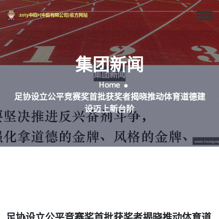
集团新闻
Home
足协设立公平竞赛奖首批获奖者揭晓推动体育道德建
设迈上新台阶
足协设立公平竞赛奖首批获奖者揭晓推动体育道