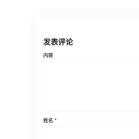
发表评论
内容
姓名
*