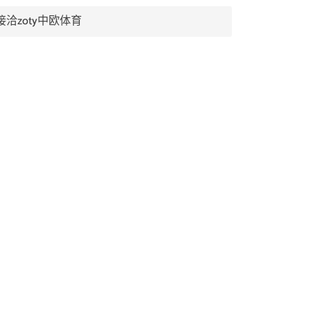
接洽zoty中欧体育