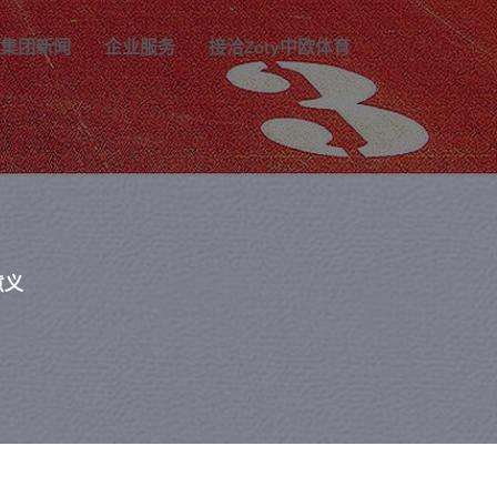
集团新闻
企业服务
接洽zoty中欧体育
意义