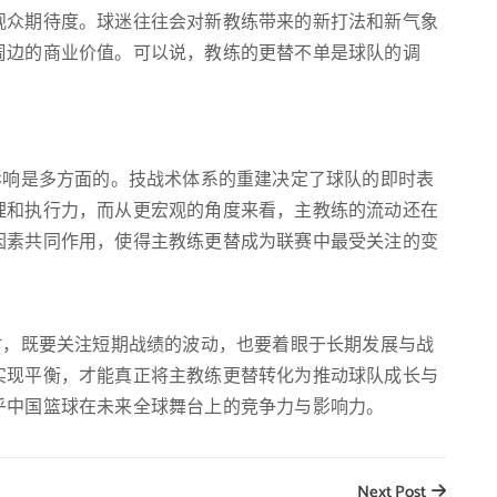
观众期待度。球迷往往会对新教练带来的新打法和新气象
周边的商业价值。可以说，教练的更替不单是球队的调
影响是多方面的。技战术体系的重建决定了球队的即时表
理和执行力，而从更宏观的角度来看，主教练的流动还在
因素共同作用，使得主教练更替成为联赛中最受关注的变
时，既要关注短期战绩的波动，也要着眼于长期发展与战
实现平衡，才能真正将主教练更替转化为推动球队成长与
乎中国篮球在未来全球舞台上的竞争力与影响力。
Next Post