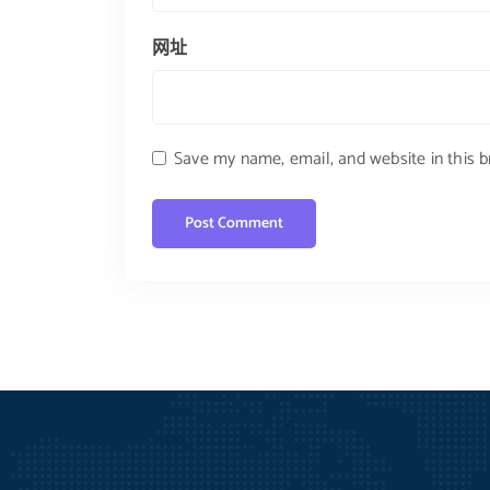
网址
Save my name, email, and website in this 