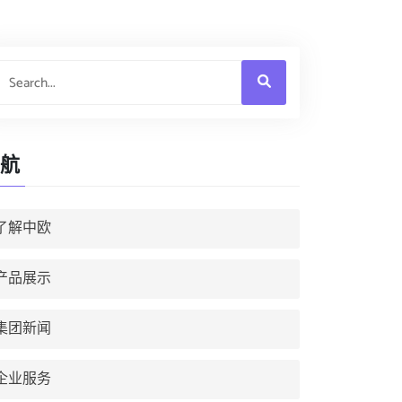
航
了解中欧
产品展示
集团新闻
企业服务