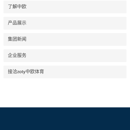
了解中欧
产品展示
集团新闻
企业服务
接洽zoty中欧体育