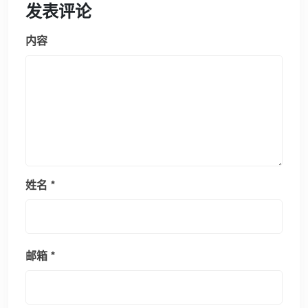
发表评论
内容
姓名
*
邮箱
*