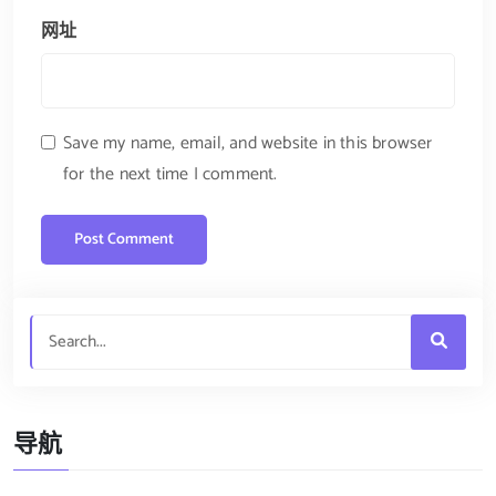
网址
Save my name, email, and website in this browser
for the next time I comment.
导航