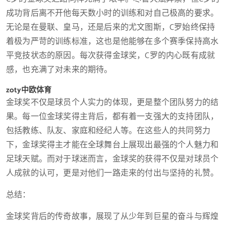
成功背后离不开他每天数小时的训练和对自己极高的要求。
无论是在曼联、皇马，还是后来的尤文图斯，C罗始终保持
着极为严苛的训练标准，这也是他能够在多个赛季保持高水
平竞技状态的原因。每次获得金球奖，C罗的内心既有成就
感，也充满了对未来的期待。
zoty中欧体育
金球奖不仅是球员个人实力的体现，更是整个团队努力的结
果。每一位金球奖得主背后，都有着一支强大的支持团队，
包括教练、队友、家庭和经纪人等。在这些人的共同努力
下，金球奖得主才能在全球舞台上展现出最强的个人魅力和
足球天赋。而对于球迷而言，金球奖的获得不仅是对球员个
人成就的认可，更是对他们一路走来的付出与坚持的礼赞。
总结：
金球奖背后的传奇故事，展现了从少年到巨星的奋斗与辉煌