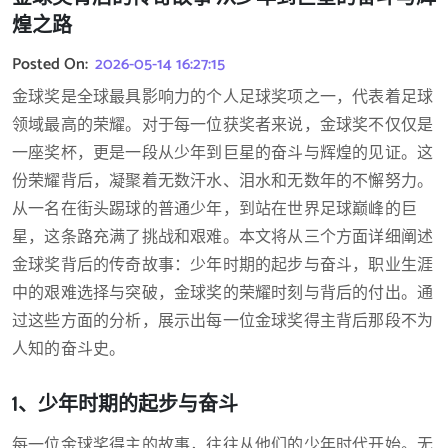
煌之路
Posted On:
2026-05-14 16:27:15
金球奖是全球最具影响力的个人足球奖项之一，代表着足球
领域最高的荣耀。对于每一位获奖者来说，金球奖不仅仅是
一座奖杯，更是一段从少年到巨星的奋斗与辉煌的见证。这
份荣耀背后，凝聚着无数汗水、泪水和无数年的不懈努力。
从一名在街头踢球的普通少年，到站在世界足球巅峰的巨
星，这条路充满了挑战和艰难。本文将从三个方面详细阐述
金球奖背后的传奇故事：少年时期的起步与奋斗，职业生涯
中的艰难选择与突破，金球奖的荣耀时刻与背后的付出。通
过这些方面的分析，展示出每一位金球奖得主背后那段不为
人知的奋斗史。
1、少年时期的起步与奋斗
每一位金球奖得主的故事，往往从他们的少年时代开始。无