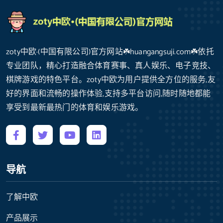
zoty中欧·(中国有限公司)官方网站☘️huangangsuji.com☘️依托
专业团队，精心打造融合体育赛事、真人娱乐、电子竞技、
棋牌游戏的特色平台。zoty中欧为用户提供全方位的服务,友
好的界面和流畅的操作体验,支持多平台访问,随时随地都能
享受到最新最热门的体育和娱乐游戏。
导航
了解中欧
产品展示