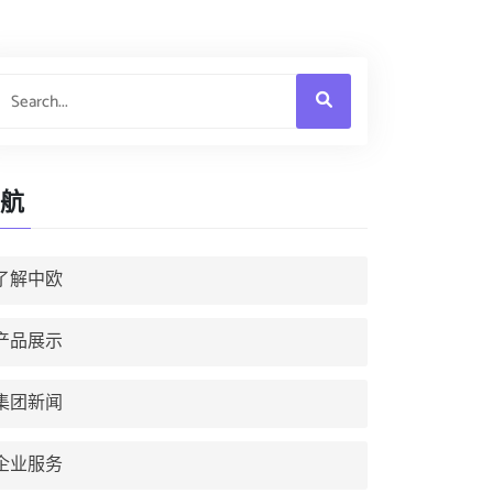
航
了解中欧
产品展示
集团新闻
企业服务