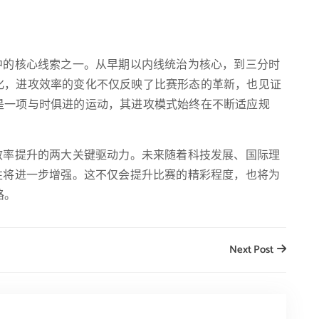
中的核心线索之一。从早期以内线统治为核心，到三分时
化，进攻效率的变化不仅反映了比赛形态的革新，也见证
是一项与时俱进的运动，其进攻模式始终在不断适应规
效率提升的两大关键驱动力。未来随着科技发展、国际理
性将进一步增强。这不仅会提升比赛的精彩程度，也将为
路。
Next Post