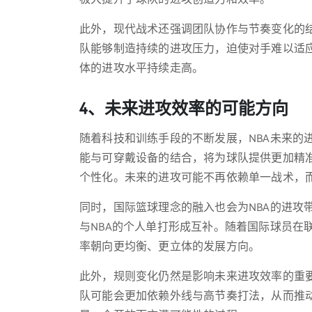
此外，现代战术还强调团队协作与节奏变化的
队能够制造持续的进攻压力，迫使对手难以适
体的进攻水平持续走高。
4、未来进攻效率的可能方向
随着科技和训练手段的不断发展，NBA未来的
能与可穿戴设备的结合，将为球队提供更加精
个性化。未来的进攻可能不再依赖单一战术，
同时，国际篮球理念的融入也会为NBA的进攻
与NBA的个人单打形成互补。随着国际球员在
率朝向更均衡、更立体的发展方向。
此外，规则变化仍然是影响未来进攻效率的重
队可能会更加依赖外线与高节奏打法，从而推动