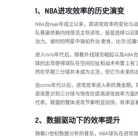
1、NBA进攻效率的历史演变
NBA自1946年成立以来，其进攻效率的变化
队普遍依赖内线球员主导进攻，投篮选择以近
治力。彼时的明星中锋如乔治·麦肯、比尔·拉
进入1970年代后，随着外线球员崛起以及AB
球的出现使得球队在空间拉扯和战术布置上有了
然在早期三分球并未成为主流，但它为未来的
自2000年代以后，进攻效率进入新的黄金期
逐渐意识到三分球与快攻在提高进攻效率方面的
代表，联盟的整体进攻节奏明显加快，效率显著
2、数据驱动下的效率提升
随着21世纪数据分析的普及，NBA球队在进