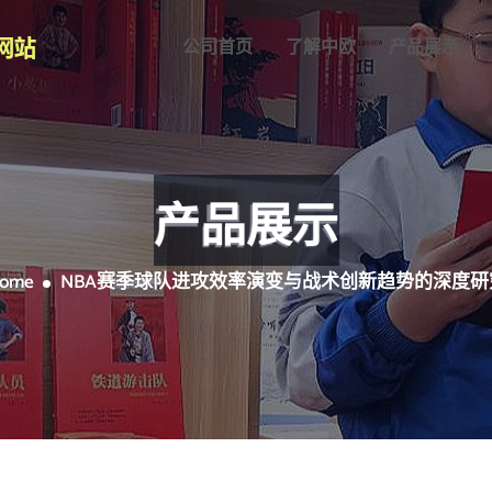
公司首页
了解中欧
产品展示
产品展示
ome
NBA赛季球队进攻效率演变与战术创新趋势的深度研