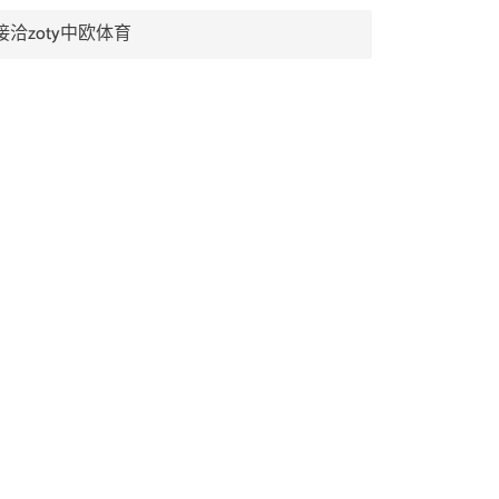
接洽zoty中欧体育