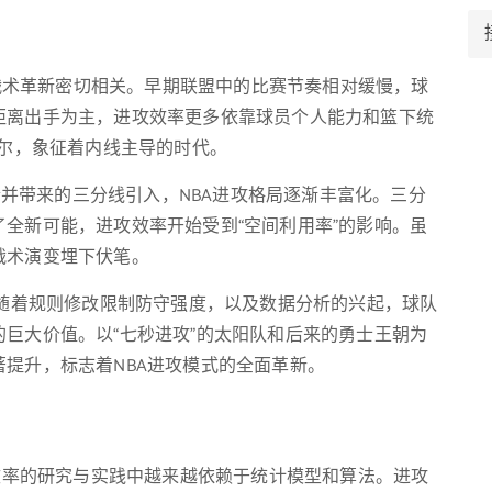
与战术革新密切相关。早期联盟中的比赛节奏相对缓慢，球
距离出手为主，进攻效率更多依靠球员个人能力和篮下统
塞尔，象征着内线主导的时代。
A合并带来的三分线引入，NBA进攻格局逐渐丰富化。三分
全新可能，进攻效率开始受到“空间利用率”的影响。虽
战术演变埋下伏笔。
。随着规则修改限制防守强度，以及数据分析的兴起，球队
巨大价值。以“七秒进攻”的太阳队和后来的勇士王朝为
提升，标志着NBA进攻模式的全面革新。
攻效率的研究与实践中越来越依赖于统计模型和算法。进攻